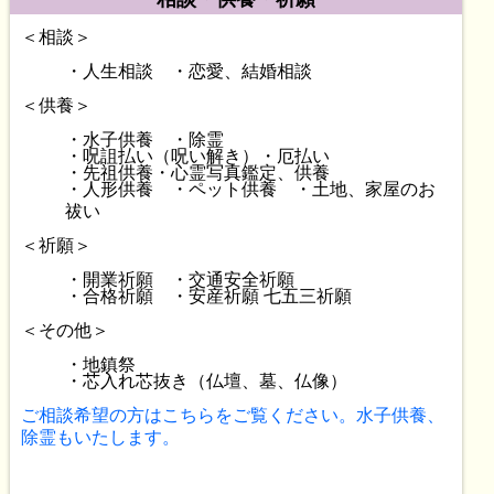
＜相談＞
・人生相談 ・恋愛、結婚相談
＜供養＞
・水子供養 ・除霊
・呪詛払い（呪い解き）・厄払い
・先祖供養・心霊写真鑑定、供養
・人形供養 ・ペット供養 ・土地、家屋のお
祓い
＜祈願＞
・開業祈願 ・交通安全祈願
・合格祈願 ・安産祈願 七五三祈願
＜その他＞
・地鎮祭
・芯入れ芯抜き（仏壇、墓、仏像）
ご相談希望の方はこちらをご覧ください。水子供養、
除霊もいたします。