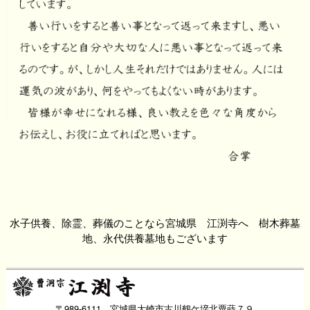
水子供養、除霊、葬儀のことなら宮城県 江渕寺へ 樹木葬墓
地、永代供養墓地もございます
〒989-6111 宮城県大崎市古川鶴ケ埣北粟蒔７９